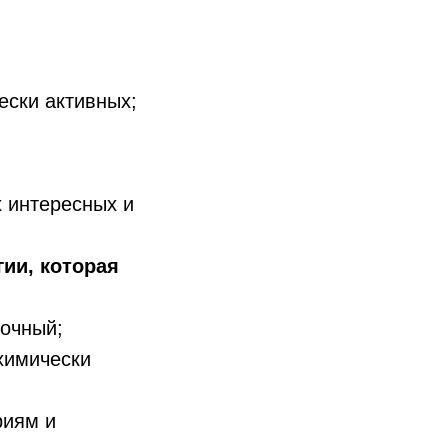
ески активных;
 интересных и
ии, которая
рочный;
химически
риям и