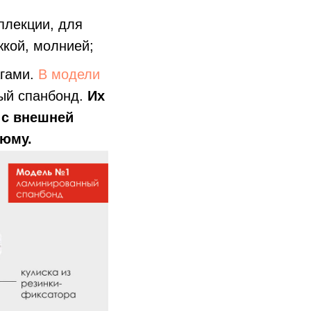
плекции, для
кой, молнией;
агами.
В модели
ый спанбонд.
Их
 с внешней
тюму.