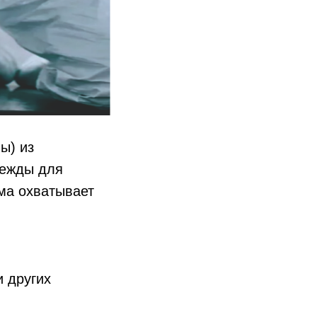
ы) из
дежды для
ма охватывает
и других