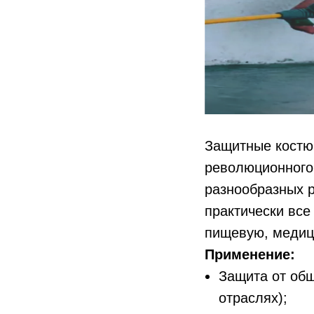
Защитные костю
революционного
разнообразных 
практически вс
пищевую, медици
Применение:
Защита от общ
отраслях);