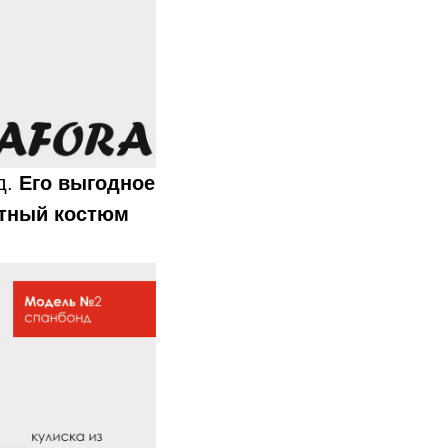
д.
Его выгодное
итный костюм