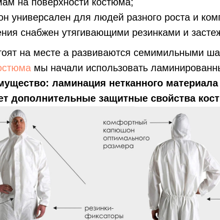
ам на поверхности костюма;
н универсален для людей разного роста и ком
ния снабжен утягивающими резинками и застеж
стоят на месте а развиваются семимильными ш
остюма
мы начали использовать ламинированн
мущество: ламинация нетканного материала
ет дополнительные защитные свойства кос