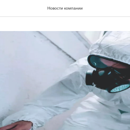
защитный, химзащита
Новости компании