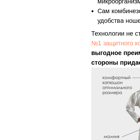
микроорганизм
Сам комбинезо
удобства ноше
Технологии не 
№1 защитного к
выгодное преи
стороны прида