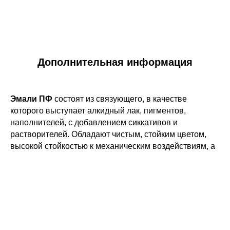
Дополнительная информация
Эмали ПФ
состоят из связующего, в качестве
которого выступает алкидный лак, пигментов,
наполнителей, с добавлением сиккативов и
растворителей. Обладают чистым, стойким цветом,
высокой стойкостью к механическим воздействиям, а
также имеют превосходные декоративные свойства.
Их используют в отделочных работах, особенно если
необходимо защитить материал от агрессивных
воздействий окружающей среды. Эмали ПФ отлично
ложатся практически на любую поверхность, в том
числе бетон, кирпич, штукатурку, гипсокартон или
дерево. Их применение позволяет получить красивую