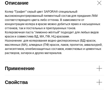
Описание
Колер "Графит" серый цвет SAFORA® специальный
высококонцентрированный пигментный состав для придания ЛКМ
соответствующего цвета либо оттенка. В зависимости от
концентрации колера в краске можно добиться ярких и насыщенных
оттенков, так и постельных и приглушенных тонов.
Колеровочная паста "лимонно-жёлтый" подходит для любых видов
красок и совместима ВД, МА, ПФ, НЦ красками.
Назначение: для колерования водно-дисперсионных (ВД) красок,
маслянных (МА), алкидных (ПФ) красок, лаков, пропиток, аквалазурей,
антисептиков, огнебиозащитных составов, известковых и цементных
растворов, затирок и других материалов.
Применение
Свойства