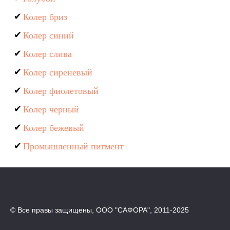
Колер бриз
Колер синий
Колер слива
Колер сиреневый
Колер фиолетовый
Колер черный
Колер бежевый
Промышленный пигмент
© Все правы защищены, ООО "САФОРА", 2011-2025