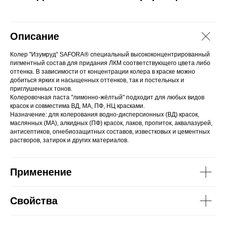
Описание
Колер "Изумруд" SAFORA® специальный высококонцентрированный
пигментный состав для придания ЛКМ соответствующего цвета либо
оттенка. В зависимости от концентрации колера в краске можно
добиться ярких и насыщенных оттенков, так и постельных и
приглушенных тонов.
Колеровочная паста "лимонно-жёлтый" подходит для любых видов
красок и совместима ВД, МА, ПФ, НЦ красками.
Назначение: для колерования водно-дисперсионных (ВД) красок,
маслянных (МА), алкидных (ПФ) красок, лаков, пропиток, аквалазурей,
антисептиков, огнебиозащитных составов, известковых и цементных
растворов, затирок и других материалов.
Применение
Свойства