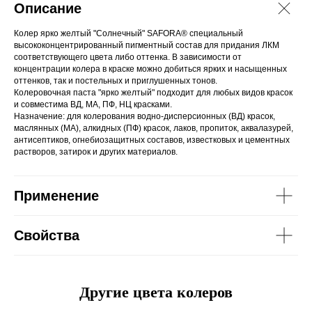
Описание
Колер ярко желтый "Солнечный" SAFORA® специальный
высококонцентрированный пигментный состав для придания ЛКМ
соответствующего цвета либо оттенка. В зависимости от
концентрации колера в краске можно добиться ярких и насыщенных
оттенков, так и постельных и приглушенных тонов.
Колеровочная паста "ярко желтый" подходит для любых видов красок
и совместима ВД, МА, ПФ, НЦ красками.
Назначение: для колерования водно-дисперсионных (ВД) красок,
маслянных (МА), алкидных (ПФ) красок, лаков, пропиток, аквалазурей,
антисептиков, огнебиозащитных составов, известковых и цементных
растворов, затирок и других материалов.
Применение
Свойства
Другие цвета колеров