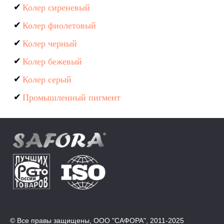
Колер сиреневый
Колер фиолетовый
Колер черный
Колер бежевый
Колер серый
Промышленный пигмент
© Все правы защищены, ООО "САФОРА", 2011-2025