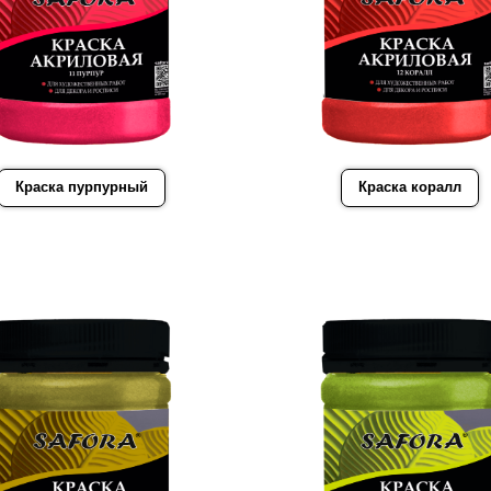
Краска пурпурный
Краска коралл