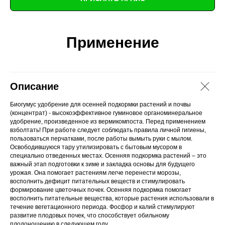
Применение
Описание
Биогумус удобрение для осенней подкормки растений и почвы
(концентрат) - высокоэффективное гуминовое органоминеральное
удобрение, произведенное из вермикомпоста. Перед применением
взболтать! При работе следует соблюдать правила личной гигиены,
пользоваться перчатками, после работы вымыть руки с мылом.
Освободившуюся тару утилизировать с бытовым мусором в
специально отведенных местах. Осенняя подкормка растений – это
важный этап подготовки к зиме и закладка основы для будущего
урожая. Она помогает растениям легче перенести морозы,
восполнить дефицит питательных веществ и стимулировать
формирование цветочных почек. Осенняя подкормка помогает
восполнить питательные вещества, которые растения использовали в
течение вегетационного периода. Фосфор и калий стимулируют
развитие плодовых почек, что способствует обильному
плодоношению в следующем году.