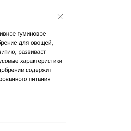
тивное гуминовое
брение для овощей,
витию, развивает
усовые характеристики
добрение содержит
рованного питания